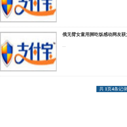
俄无臂女童用脚吃饭感动网友获
...
共
1
页
4
条记