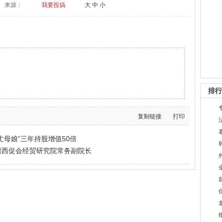
来源：
我要投搞
大
中
小
排行
复制链接
打印
丈母娘”三年持股增值50倍
聘西促会经贸研究院常务副院长