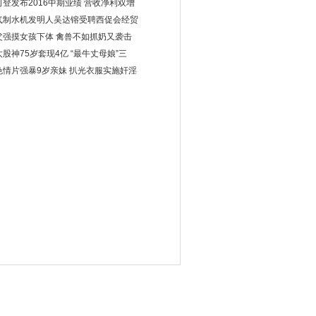
司登发布2016中期业绩 营收净利双增
气制水机发明人吴达镕受聘西促会经贸
父强摸女孩下体 禽兽不如抓奶又袭击
股神75岁套现4亿 “最牛丈母娘”三
色情片强暴9岁亲妹 扒光衣服实施奸淫