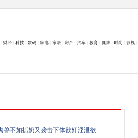
|
财经
|
科技
|
数码
|
家电
|
家居
|
房产
|
汽车
|
教育
|
健康
|
时尚
|
影视
|
 禽兽不如抓奶又袭击下体欲奸淫泄欲