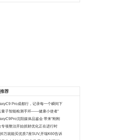
推荐
laxyC9 Pro成都行，记录每一个瞬间下
云量子智能检测手环——健康小使者“
laxyC9Pro沈阳媒体品鉴会 带来“刚刚
金专项整治开始抓财优化正在进行时
6万就能买优质7座SUV,开瑞K60告诉