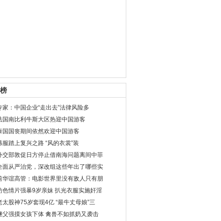
榜
专家：中国企业“走出去”法律风险多
法国南比利牛斯大区热迎中国游客
泰国国丧期间依然欢迎中国游客
韩服踏上复兴之路 “风的衣裳”装
外交部敦促日方停止借南海问题离间中菲
全面从严治党，深改组这些年出了哪些实
前华谊高管：电影世界里没有敌人只有朋
仿色情片强暴9岁亲妹 扒光衣服实施奸淫
老太股神75岁套现4亿 “最牛丈母娘”三
继父强摸女孩下体 禽兽不如抓奶又袭击