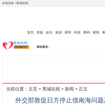
欢迎光临《黑城在线》
首页
|
美食
|
娱乐
|
旅游
|
财经
|
科技
|
数码
|
家电
|
滚动资讯：
当前位置：
主页
>
黑城在线
>
新闻
> 正文
外交部敦促日方停止借南海问题