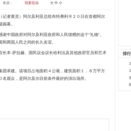
来源：
我要投搞
大
中
小
记者黄灵）阿尔及利亚总统布特弗利卡２０日在首都阿尔
成揭幕。
中国政府对阿尔及利亚政府和人民馈赠的这个“礼物”。
国和两国人民之间的长久友谊。
长本·萨拉赫、国民议会议长哈利法及其他政府官员和艺术
排行
团承建。该项目占地面积４公顷，建筑面积１．８万平方
０名观众，是阿尔及尔目前条件最好的演出场所。