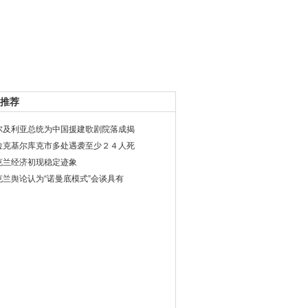
推荐
尔及利亚总统为中国援建歌剧院落成揭
拉克基尔库克市多处遇袭至少２４人死
克兰经济初现稳定迹象
克兰舆论认为“诺曼底模式”会谈具有