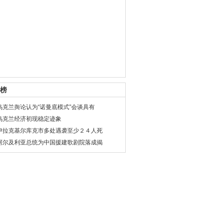
榜
乌克兰舆论认为“诺曼底模式”会谈具有
乌克兰经济初现稳定迹象
伊拉克基尔库克市多处遇袭至少２４人死
阿尔及利亚总统为中国援建歌剧院落成揭