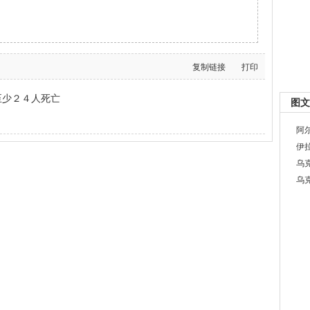
复制链接
打印
至少２４人死亡
图文
阿
伊
乌
乌