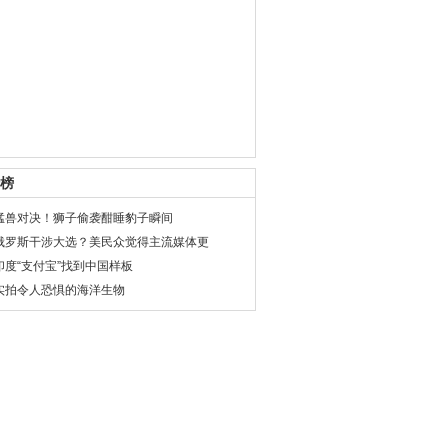
榜
猛兽对决！狮子偷袭酣睡豹子瞬间
俄罗斯干涉大选？美民众觉得主流媒体更
印度“支付宝”找到中国样板
实拍令人恐惧的海洋生物