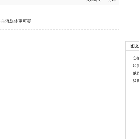
得主流媒体更可疑
图文
实
印
俄
猛