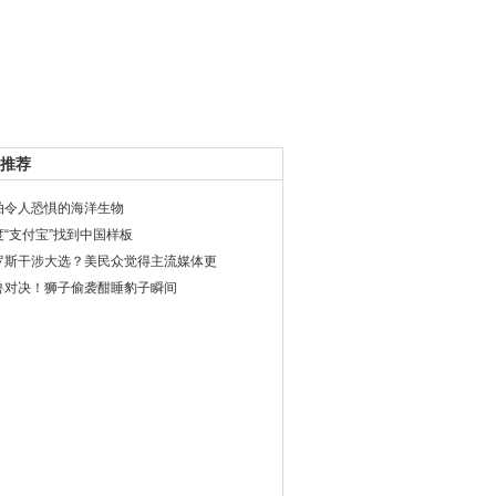
推荐
拍令人恐惧的海洋生物
度“支付宝”找到中国样板
罗斯干涉大选？美民众觉得主流媒体更
兽对决！狮子偷袭酣睡豹子瞬间