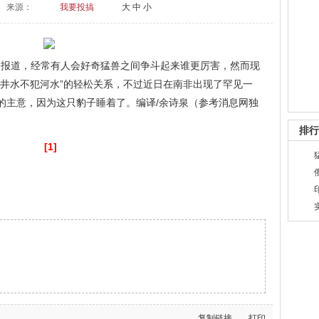
来源：
我要投搞
大
中
小
日报道，经常有人会好奇猛兽之间争斗起来谁更厉害，然而现
“井水不犯河水”的轻松关系，不过近日在南非出现了罕见一
的主意，因为这只豹子睡着了。编译/余诗泉（参考消息网独
排行
[1]
复制链接
打印